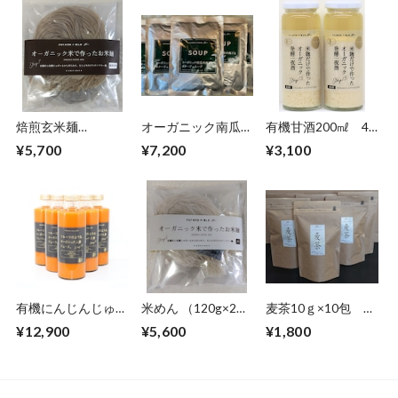
焙煎玄米麺
オーガニック南瓜を
有機甘酒200㎖ 4
（120g×2袋） 8袋
皮ごと詰め込んだポ
本
¥5,700
¥7,200
¥3,100
タージュ16袋
有機にんじんじゅー
米めん （120g×2
麦茶10ｇ×10包 3
す700ml【6本】
袋） 8袋
袋
¥12,900
¥5,600
¥1,800